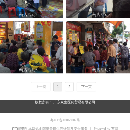
药店活动2
药店活动3
药店活动6
药店活动7
上一页
1
2
下一页
版权所有：
广东众生医药贸易有限公司
粤ICP备16065607号
Powered by 万网
本网站由阿里云提供云计算及安全服务